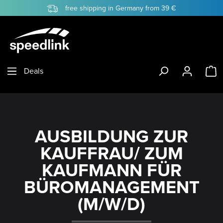
free shipping in Germany from 39 €
Skip to main content
S
Deals
AUSBILDUNG ZUR
KAUFFRAU/ ZUM
KAUFMANN FÜR
BÜROMANAGEMENT
(M/W/D)