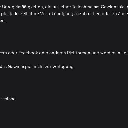
oder Unregelmäßigkeiten, die aus einer Teilnahme am Gewinnspie
nnspiel jederzeit ohne Vorankündigung abzubrechen oder zu änder
en.
gram oder Facebook oder anderen Plattformen und werden in ke
das Gewinnspiel nicht zur Verfügung.
tschland.