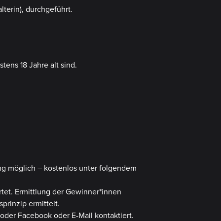
terin), durchgeführt.
ens 18 Jahre alt sind.
ng möglich – kostenlos unter folgendem
tet. Ermittlung der Gewinner*innen
prinzip ermittelt.
oder Facebook oder E-Mail kontaktiert.