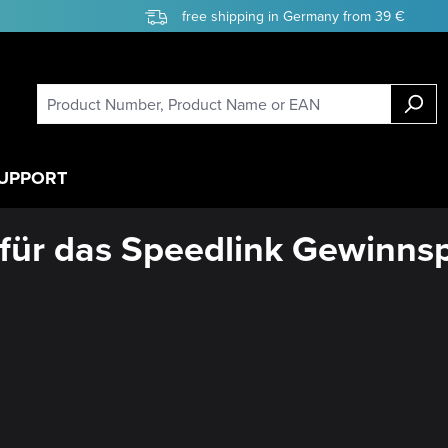
free shipping in Germany from 39 €
UPPORT
ür das Speedlink Gewinnsp