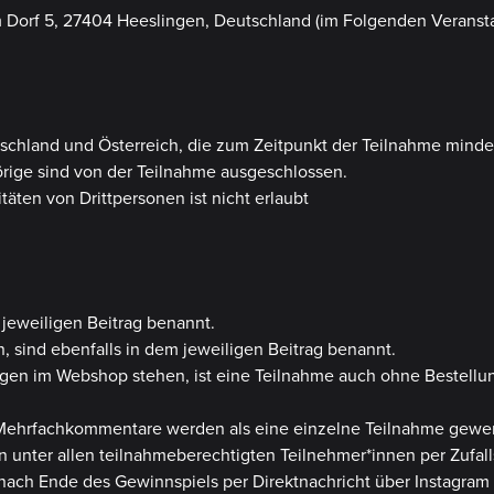
 Dorf 5, 27404 Heeslingen, Deutschland (im Folgenden Veranstal
chland und Österreich, die zum Zeitpunkt der Teilnahme mindest
örige sind von der Teilnahme ausgeschlossen.
täten von Drittpersonen ist nicht erlaubt
jeweiligen Beitrag benannt.
sind ebenfalls in dem jeweiligen Beitrag benannt.
gen im Webshop stehen, ist eine Teilnahme auch ohne Bestellu
 Mehrfachkommentare werden als eine einzelne Teilnahme gewer
nter allen teilnahmeberechtigten Teilnehmer*innen per Zufalls
ach Ende des Gewinnspiels per Direktnachricht über Instagram 