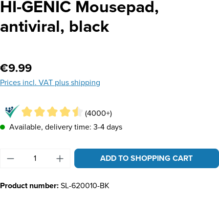
HI-GENIC Mousepad,
antiviral, black
Regular price:
€9.99
Prices incl. VAT plus shipping
(4000+)
Available, delivery time: 3-4 days
Product Quantity: Enter the desired amount or u
ADD TO SHOPPING CART
Product number:
SL-620010-BK