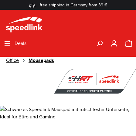
free shipping in Germany from 39 €
Skip to main content
S
Deals
Office
Mousepads
Skip image gallery