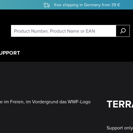
free shipping in Germany from 39 €
UPPORT
TERR
Support onl