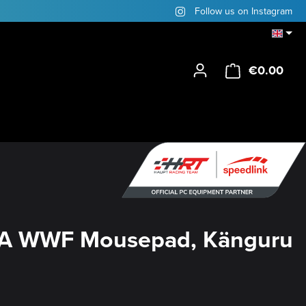
Follow us on Instagram
€0.00
Shop
A WWF Mousepad, Känguru
y