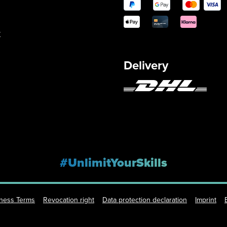
y
Delivery
#UnlimitYourSkills
iness Terms
Revocation right
Data protection declaration
Imprint