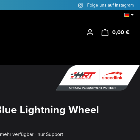
Folge uns auf Instagram
0,00 €
Ware
Blue Lightning Wheel
t mehr verfügbar - nur Support