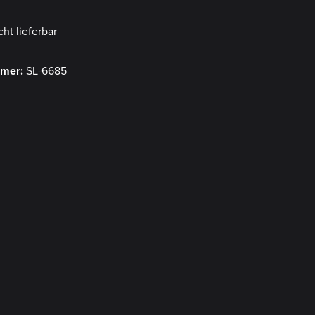
cht lieferbar
mmer:
SL-6685