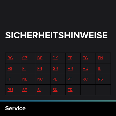
SICHERHEITSHINWEISE
BG
CZ
DE
DK
EE
EG
EN
ES
FI
FR
GR
HR
HU
IL
IT
NL
NO
PL
PT
RO
RS
RU
SE
SI
SK
TR
Service