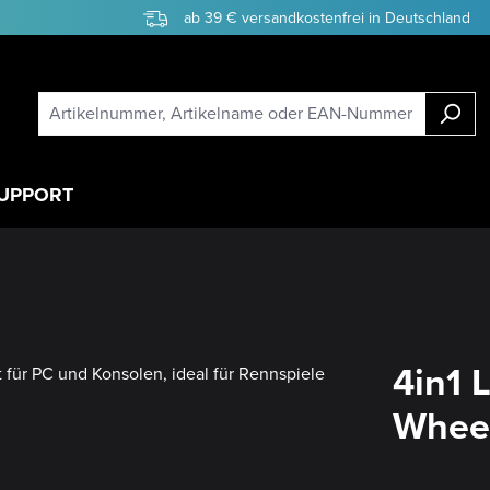
ab 39 € versandkostenfrei in Deutschland
UPPORT
4in1 
Whee