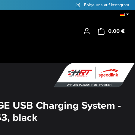
Folge uns auf Instagram
0,00 €
Ware
E USB Charging System -
S3, black