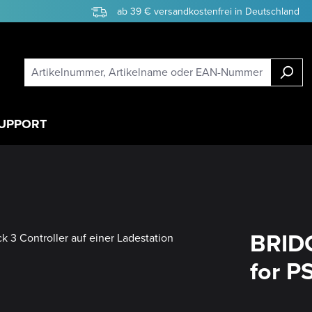
ab 39 € versandkostenfrei in Deutschland
UPPORT
BRIDG
for P