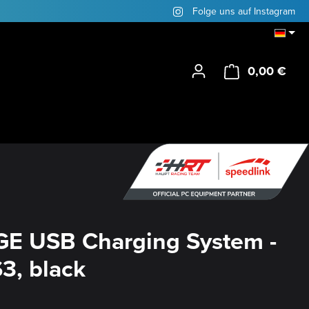
Folge uns auf Instagram
0,00 €
Ware
E USB Charging System -
S3, black