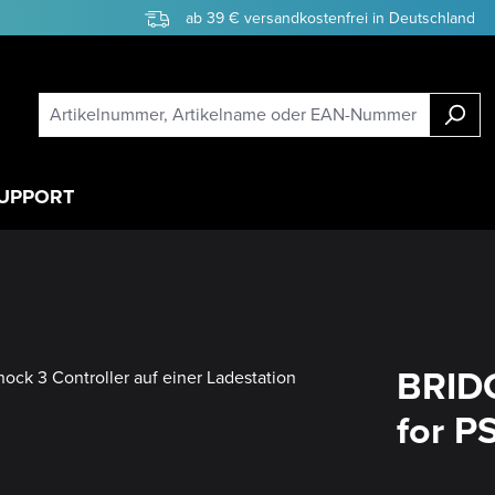
ab 39 € versandkostenfrei in Deutschland
UPPORT
BRIDG
for P