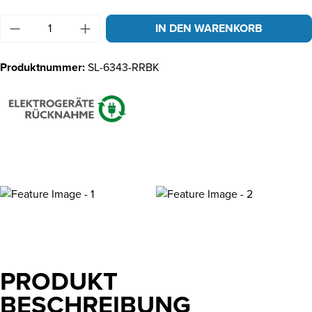
Produkt Anzahl: Gib den gewünschten Wert ein 
IN DEN WARENKORB
Produktnummer:
SL-6343-RRBK
PRODUKT
BESCHREIBUNG