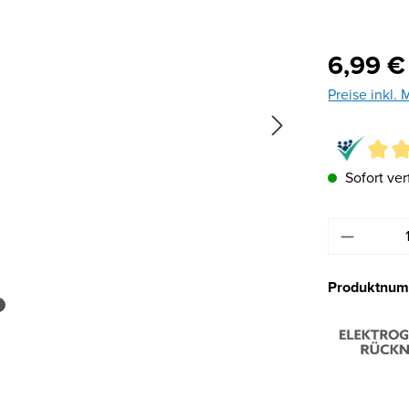
Regulärer Pre
6,99 €
Preise inkl.
Sofort ver
Produkt 
Produktnu