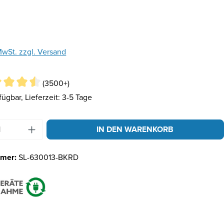
is:
 MwSt. zzgl. Versand
(3500+)
fügbar, Lieferzeit: 3-5 Tage
Anzahl: Gib den gewünschten Wert ein ode
IN DEN WARENKORB
mmer:
SL-630013-BKRD