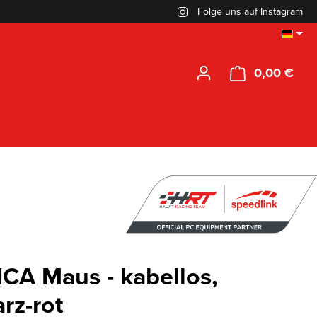
Folge uns auf Instagram
0,00 €
Ware
CA Maus - kabellos,
rz-rot