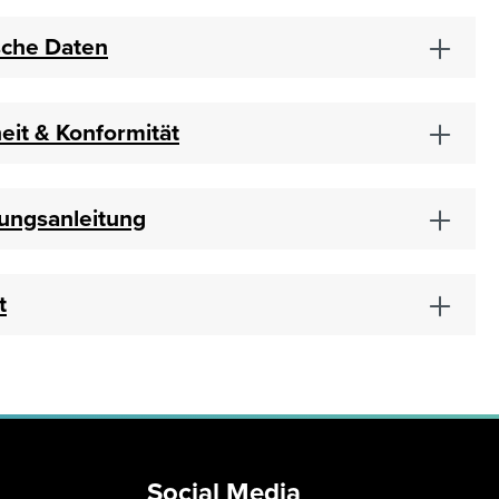
sche Daten
eit & Konformität
ungsanleitung
t
Social Media