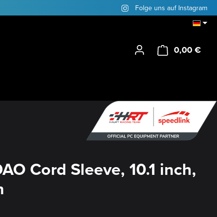
Folge uns auf Instagram
0,00 €
Ware
O Cord Sleeve, 10.1 inch,
n