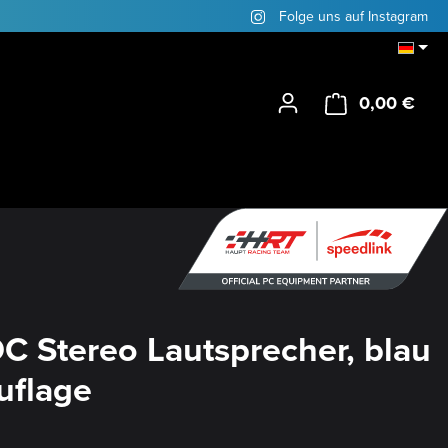
Folge uns auf Instagram
0,00 €
Ware
 Stereo Lautsprecher, blau
uflage