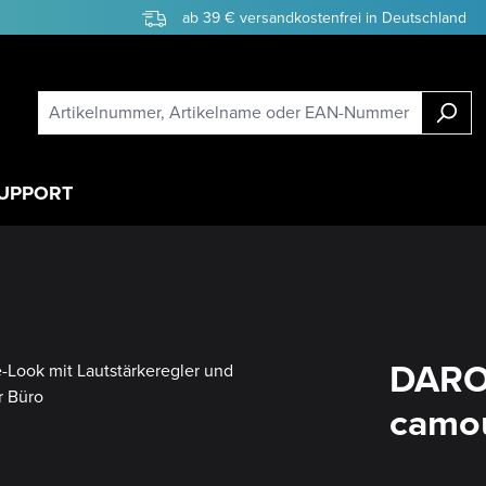
ab 39 € versandkostenfrei in Deutschland
UPPORT
DAROC
camo