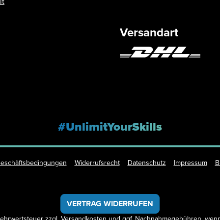
it
Versandart
#UnlimitYourSkills
Geschäftsbedingungen
Widerrufsrecht
Datenschutz
Impressum
B
VERTRAG WIDERRUFEN
 Mehrwertsteuer zzgl.
Versandkosten
und ggf. Nachnahmegebühren, wenn