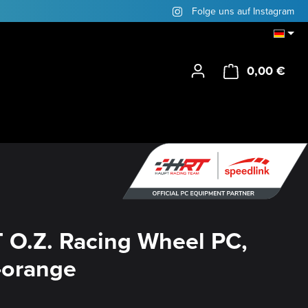
Folge uns auf Instagram
0,00 €
Ware
 O.Z. Racing Wheel PC,
-orange