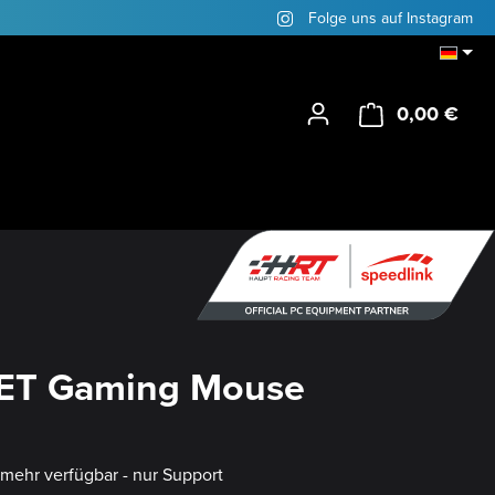
Folge uns auf Instagram
0,00 €
Ware
ET Gaming Mouse
t mehr verfügbar - nur Support