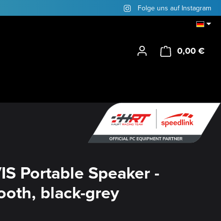
Folge uns auf Instagram
0,00 €
Ware
S Portable Speaker -
ooth, black-grey