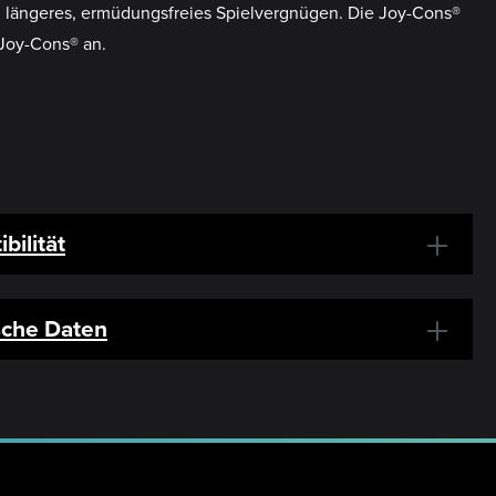
n längeres, ermüdungsfreies Spielvergnügen. Die Joy-Cons®
 Joy-Cons® an.
bilität
sche Daten