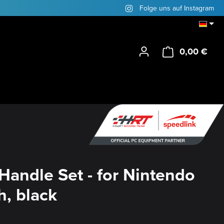
Folge uns auf Instagram
0,00 €
Ware
Handle Set - for Nintendo
h, black