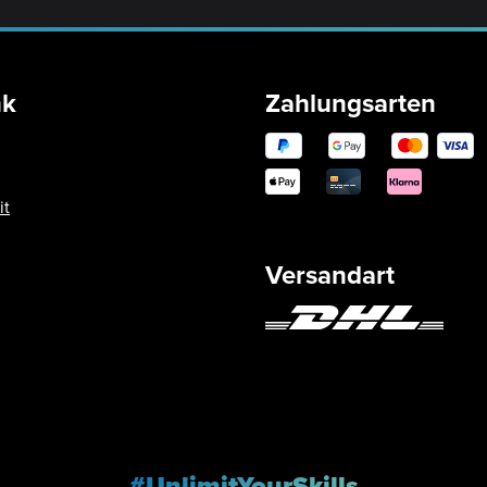
nk
Zahlungsarten
it
Versandart
#UnlimitYourSkills