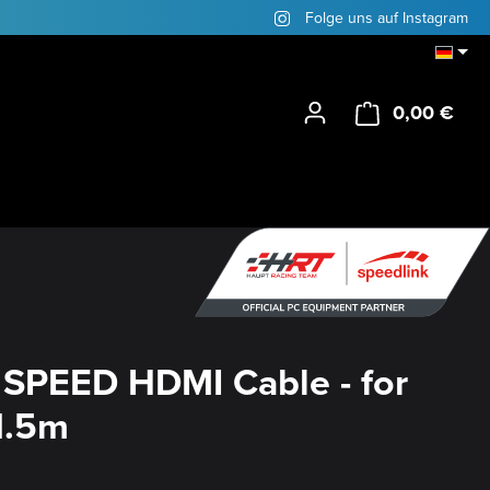
Folge uns auf Instagram
0,00 €
Ware
SPEED HDMI Cable - for
1.5m