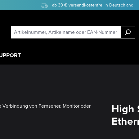
ab 39 € versandkostenfrei in Deutschland
UPPORT
High 
Ether