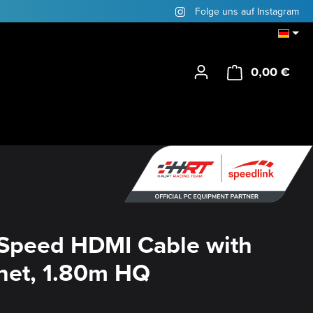
Folge uns auf Instagram
0,00 €
Ware
Speed HDMI Cable with
net, 1.80m HQ