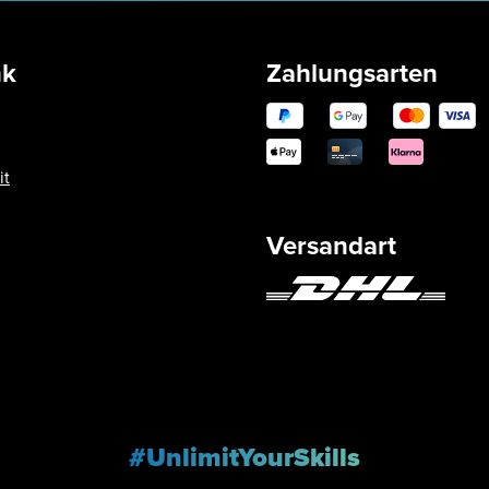
nk
Zahlungsarten
it
Versandart
#UnlimitYourSkills