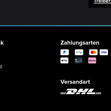
Treibe
nk
Zahlungsarten
it
Versandart