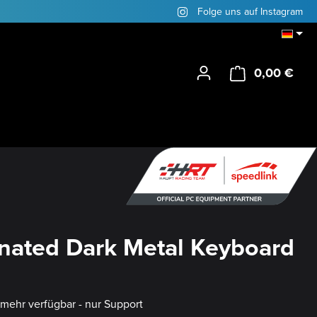
Folge uns auf Instagram
0,00 €
Ware
inated Dark Metal Keyboard
t mehr verfügbar - nur Support