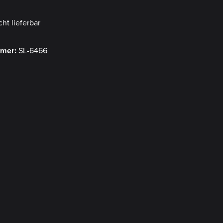
cht lieferbar
mmer:
SL-6466