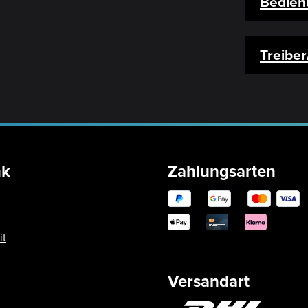
Bedien
Treibe
nk
Zahlungsarten
it
Versandart