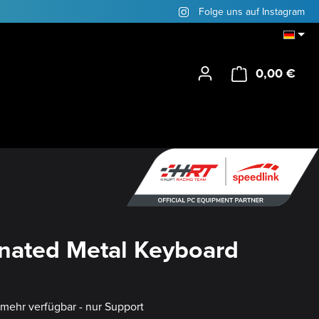
Folge uns auf Instagram
0,00 €
Ware
inated Metal Keyboard
t mehr verfügbar - nur Support