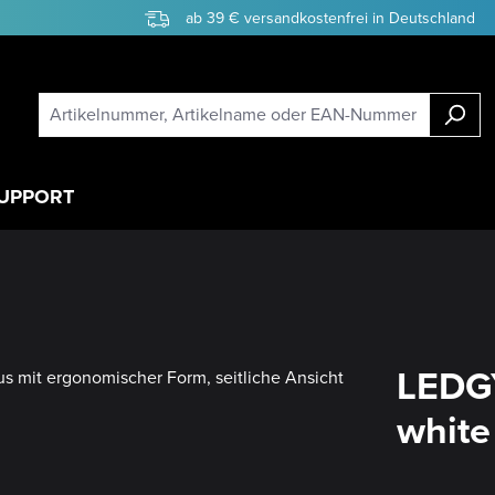
ab 39 € versandkostenfrei in Deutschland
UPPORT
LEDGY
white