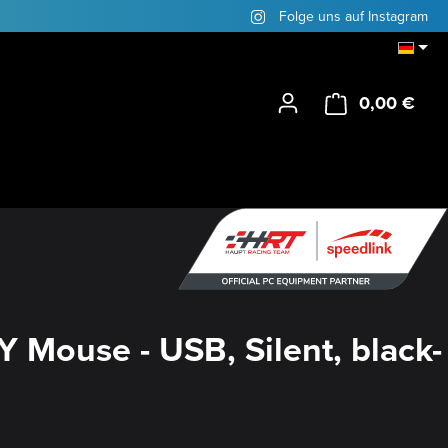
Folge uns auf Instagram
0,00 €
Ware
 Mouse - USB, Silent, black-