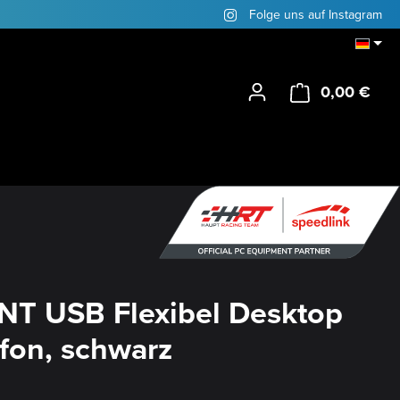
Folge uns auf Instagram
0,00 €
Ware
T USB Flexibel Desktop
fon, schwarz