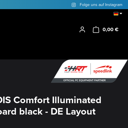
Folge uns auf Instagram
0,00 €
Ware
IS Comfort Illuminated
ard black - DE Layout