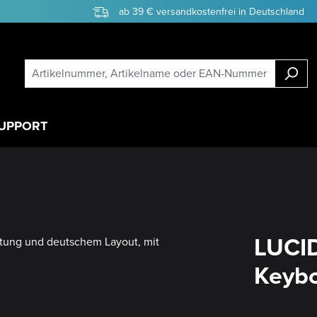
ab 39 € versandkostenfrei in Deutschland
UPPORT
LUCID
Keybo