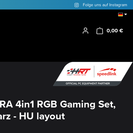
Folge uns auf Instagram
0,00 €
Ware
RA 4in1 RGB Gaming Set,
rz - HU layout