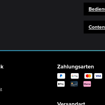
Bedien
Conten
nk
Zahlungsarten
it
Versandart