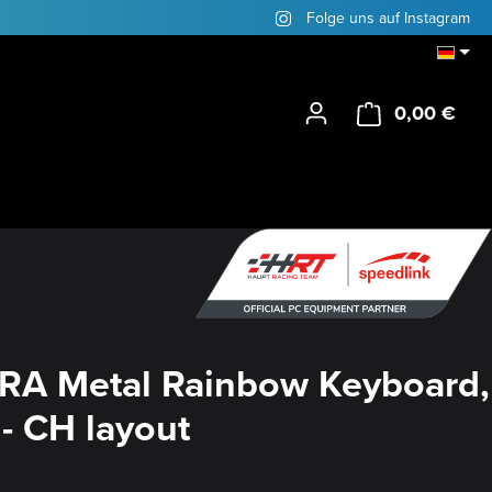
Folge uns auf Instagram
0,00 €
Ware
RA Metal Rainbow Keyboard,
 - CH layout