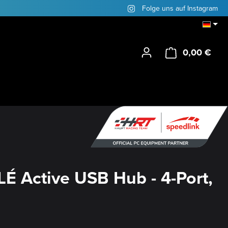
Folge uns auf Instagram
0,00 €
Ware
É Active USB Hub - 4-Port,