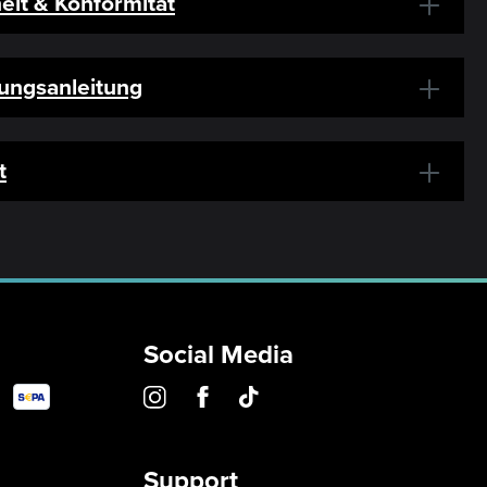
eit & Konformität
ungsanleitung
t
Social Media
Support