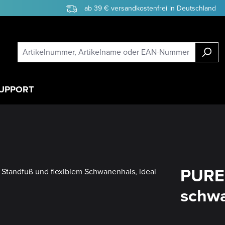
ab 39 € versandkostenfrei in Deutschland
UPPORT
PURE 
schw