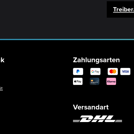
Treibe
nk
Zahlungsarten
it
Versandart