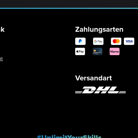
nk
Zahlungsarten
it
Versandart
#UnlimitYourSkills