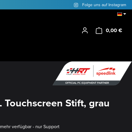
Folge uns auf Instagram
0,00 €
Ware
 Touchscreen Stift, grau
t mehr verfügbar - nur Support