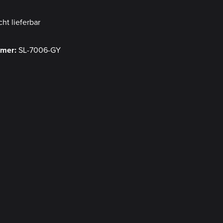
cht lieferbar
mmer:
SL-7006-GY