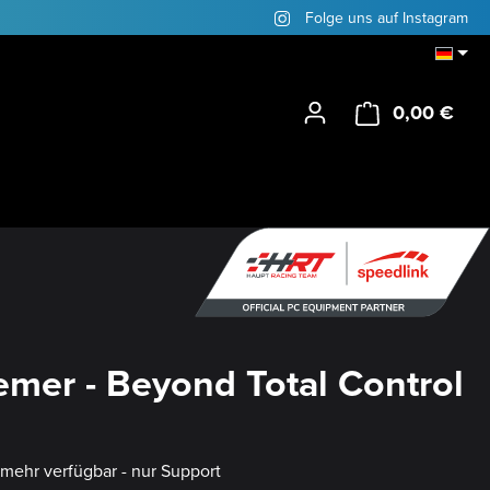
Folge uns auf Instagram
0,00 €
Ware
mer - Beyond Total Control
t mehr verfügbar - nur Support