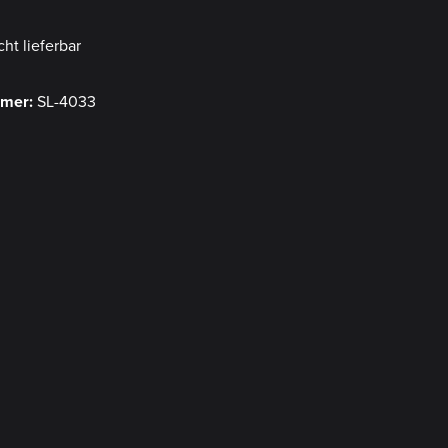
cht lieferbar
mmer:
SL-4033