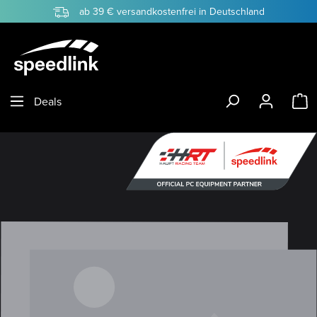
ab 39 € versandkostenfrei in Deutschland
Zum Hauptinhalt springen
W
Deals
Bildergalerie überspringen