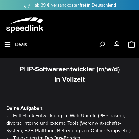
ab 39 € versandkostenfrei in Deutschland
Zum Hauptinhalt springen
W
Deals
PHP-Softwareentwickler (m/w/d)
in Vollzeit
Deine Aufgaben:
• Full Stack Entwicklung im Web-Umfeld (PHP based),
diverse interne und externe Tools (Warenwirt-schafts-
System, B2B-Plattform, Betreuung von Online-Shops etc.)
• Tätigkeiten im DevOps-Bereich