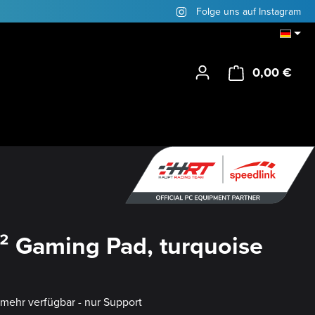
Folge uns auf Instagram
0,00 €
Ware
e² Gaming Pad, turquoise
t mehr verfügbar - nur Support