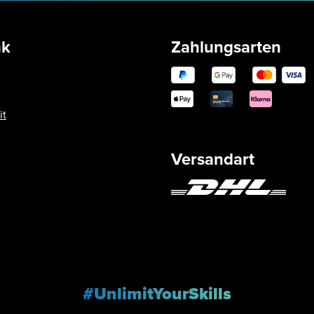
nk
Zahlungsarten
it
Versandart
#UnlimitYourSkills