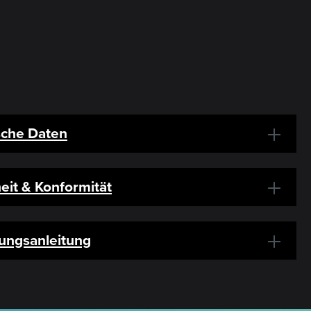
sche Daten
eit & Konformität
ungsanleitung