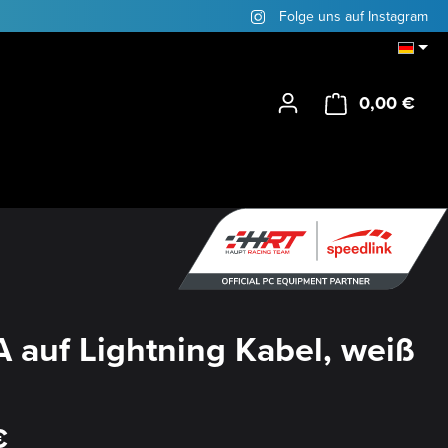
Folge uns auf Instagram
0,00 €
Ware
 auf Lightning Kabel, weiß
is:
€