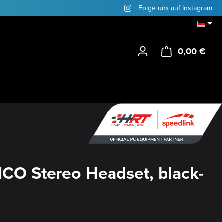
Folge uns auf Instagram
0,00 €
Ware
CO Stereo Headset, black-