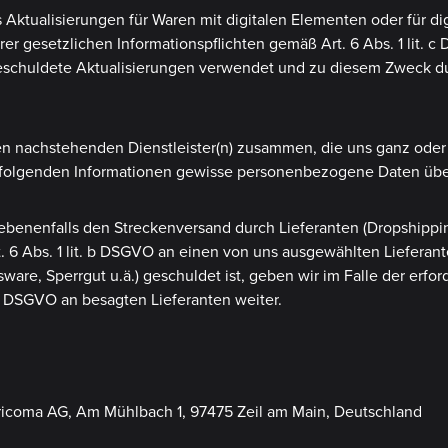
Aktualisierungen für Waren mit digitalen Elementen oder für dig
r gesetzlichen Informationspflichten gemäß Art. 6 Abs. 1 lit. 
schuldete Aktualisierungen verwendet und zu diesem Zweck durch
den nachstehenden Dienstleister(n) zusammen, die uns ganz oder
 folgenden Informationen gewisse personenbezogene Daten über
egebenenfalls den Streckenversand durch Lieferanten (Dropship
. 6 Abs. 1 lit. b DSGVO an einen von uns ausgewählten Lieferant
ware, Sperrgut u.ä.) geschuldet ist, geben wir im Falle der erf
 b DSGVO an besagten Lieferanten weiter.
tricoma AG, Am Mühlbach 1, 97475 Zeil am Main, Deutschland