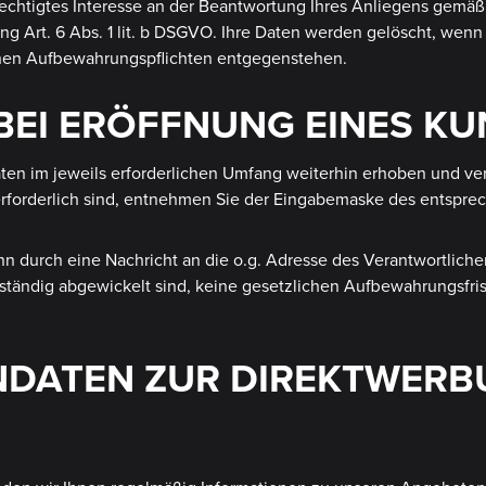
echtigtes Interesse an der Beantwortung Ihres Anliegens gemäß Ar
tung Art. 6 Abs. 1 lit. b DSGVO. Ihre Daten werden gelöscht, we
ichen Aufbewahrungspflichten entgegenstehen.
 BEI ERÖFFNUNG EINES 
n im jeweils erforderlichen Umfang weiterhin erhoben und vera
erforderlich sind, entnehmen Sie der Eingabemaske des entspre
nn durch eine Nachricht an die o.g. Adresse des Verantwortlic
lständig abgewickelt sind, keine gesetzlichen Aufbewahrungsfri
NDATEN ZUR DIREKTWER