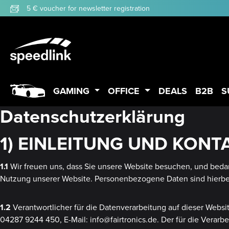
5 € voucher for newsletter registration
p to main content
Skip to search
Skip to main navigation
GAMING
OFFICE
DEALS
B2B
S
Datenschutzerklärung
1) EINLEITUNG UND KON
1.1
Wir freuen uns, dass Sie unsere Website besuchen, und beda
Nutzung unserer Website. Personenbezogene Daten sind hierbei 
1.2
Verantwortlicher für die Datenverarbeitung auf dieser Websi
04287 9244 450, E-Mail: info@fairtronics.de. Der für die Verarb