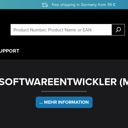
free shipping in Germany from 39 €
UPPORT
]SOFTWAREENTWICKLER (
... MEHR INFORMATION